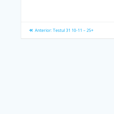
Navigare
Articolul
Anterior:
Testul 31 10-11 – 25+
anterior:
în
articole