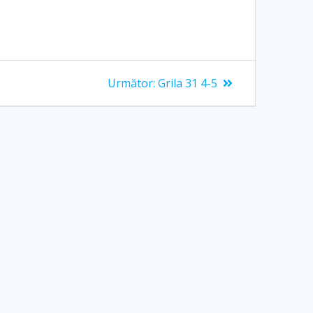
Articolul
Următor:
Grila 31 4-5
următor: