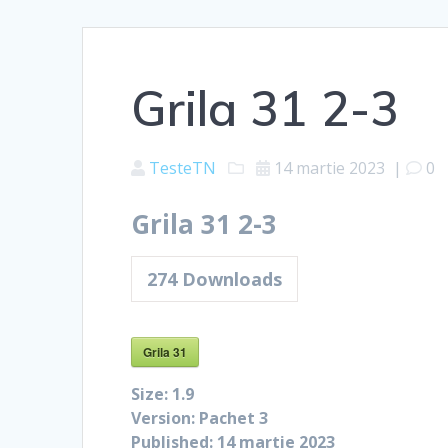
Grila 31 2-3
TesteTN
14 martie 2023
|
0
Grila 31 2-3
274
Downloads
Grila 31
Size:
1.9
Version:
Pachet 3
Published:
14 martie 2023