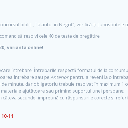
 concursul biblic „Talantul în Negoț”, verifică-ți cunoștințel
comand să rezolvi cele 40 de teste de pregătire
0, varianta online!
ecare întrebare. Întrebările respectă formatul de la concursul
oarea întrebare sau pe
Anterior
pentru a reveni la o întreba
de minute, dar obligatoriu trebuie rezolvat în maximum 1 o
nd materiale ajutătoare sau primind suportul unei persoane;
în câteva secunde, împreună cu răspunsurile corecte și referi
 10-11