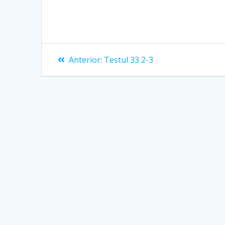
Navigare
Articolul
Anterior:
Testul 33 2-3
anterior:
în
articole