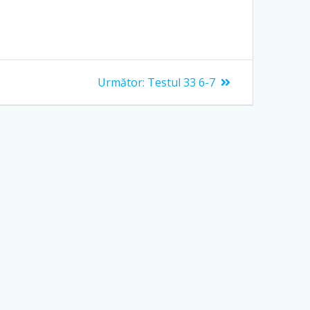
Articolul
Următor:
Testul 33 6-7
următor: