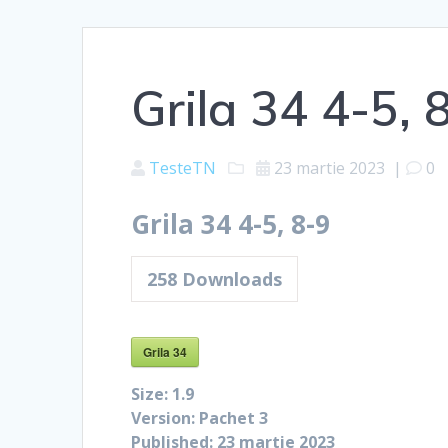
Grila 34 4-5, 
TesteTN
23 martie 2023
|
0
Grila 34 4-5, 8-9
258
Downloads
Grila 34
Size:
1.9
Version:
Pachet 3
Published:
23 martie 2023