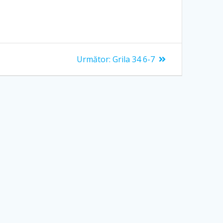
Articolul
Următor:
Grila 34 6-7
următor: