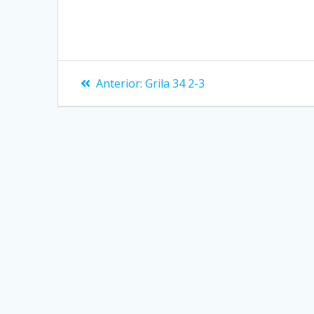
Navigare
Articolul
Anterior:
Grila 34 2-3
anterior:
în
articole