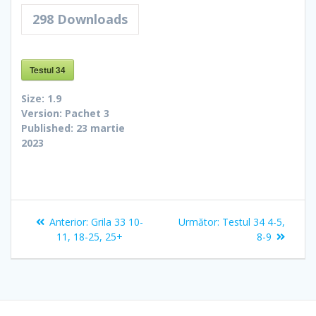
298
Downloads
Testul 34
Size:
1.9
Version:
Pachet 3
Published:
23 martie
2023
Navigare
Articolul
Articolul
Anterior:
Grila 33 10-
Următor:
Testul 34 4-5,
în
anterior:
următor:
11, 18-25, 25+
8-9
articole