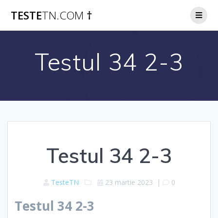
Skip
TESTE
TN.COM
†
to
content
Testul 34 2-3
Testul 34 2-3
TesteTN
23 martie 2023
|
0
Testul 34 2-3