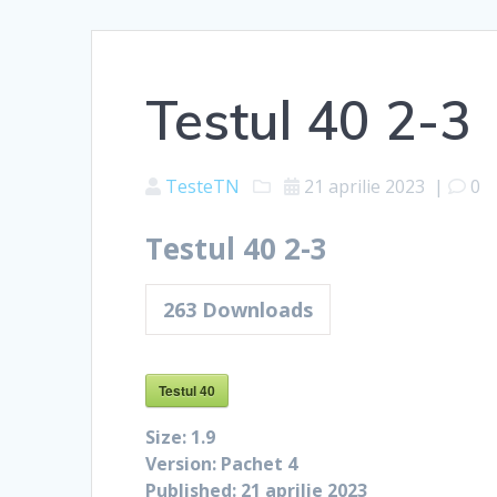
Testul 40 2-3
TesteTN
21 aprilie 2023
|
0
Testul 40 2-3
263
Downloads
Testul 40
Size:
1.9
Version:
Pachet 4
Published:
21 aprilie 2023