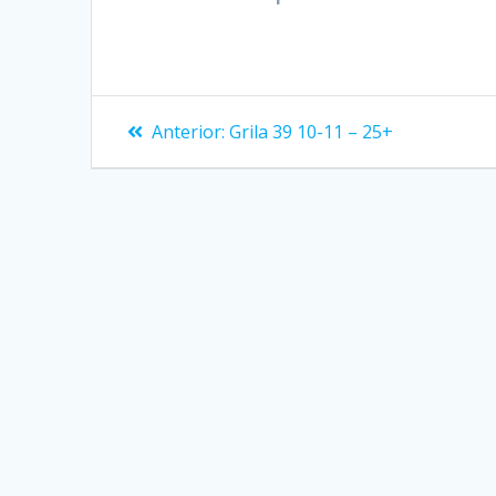
Navigare
Articolul
Anterior:
Grila 39 10-11 – 25+
anterior:
în
articole