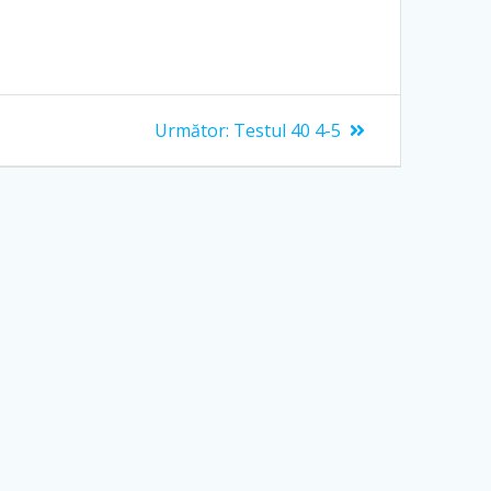
Articolul
Următor:
Testul 40 4-5
următor: