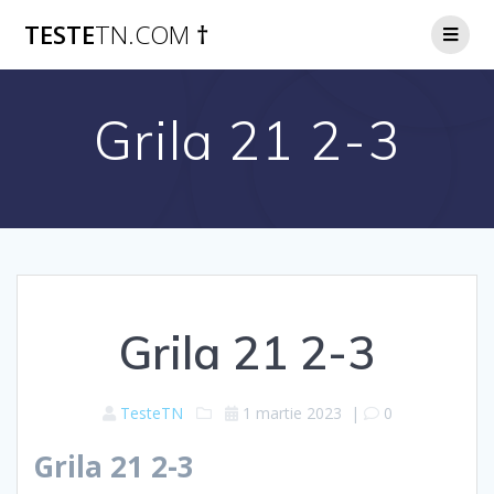
Skip
TESTE
TN.COM
†
to
content
Grila 21 2-3
Grila 21 2-3
TesteTN
1 martie 2023
|
0
Grila 21 2-3