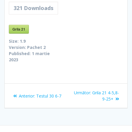
321
Downloads
Grila 21
Size:
1.9
Version:
Pachet 2
Published:
1 martie
2023
Navigare
Articolul
Următor:
Grila 21 4-5,8-
Articolul
Anterior:
Testul 30 6-7
în
următor:
9-25+
anterior:
articole