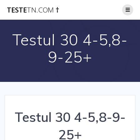
Skip
TESTE
TN.COM
†
to
content
Testul 30 4-5,8-
9-25+
Testul 30 4-5,8-9-
25+