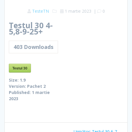
TesteTN
1 martie 2023
|
0
Testul 30 4-
5,8-9-25+
403
Downloads
Testul 30
Size:
1.9
Version:
Pachet 2
Published:
1 martie
2023
Navigare
Articolul
Următor:
Testul 30 6-7