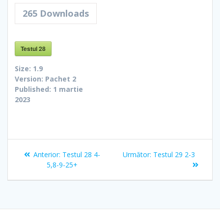
265
Downloads
Testul 28
Size:
1.9
Version:
Pachet 2
Published:
1 martie
2023
Navigare
Articolul
Articolul
Anterior:
Testul 28 4-
Următor:
Testul 29 2-3
în
anterior:
următor:
5,8-9-25+
articole