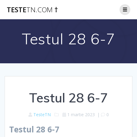
Skip
TESTE
TN.COM
†
to
content
Testul 28 6-7
Testul 28 6-7
TesteTN
1 martie 2023
|
0
Testul 28 6-7