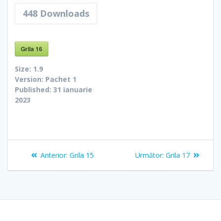
448
Downloads
Grila 16
Size:
1.9
Version:
Pachet 1
Published:
31 ianuarie
2023
Navigare
Articolul
Articolul
Anterior:
Grila 15
Următor:
Grila 17
în
anterior:
următor:
articole