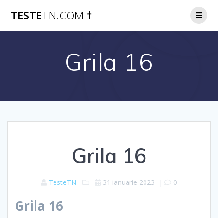
Skip
TESTE
TN.COM
†
to
content
Grila 16
Grila 16
TesteTN
31 ianuarie 2023
|
0
Grila 16