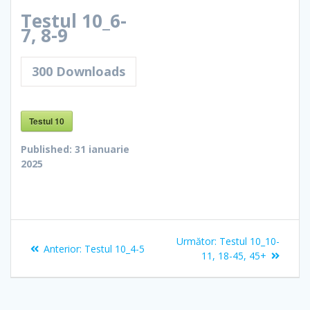
Testul 10_6-
7, 8-9
300
Downloads
Testul 10
Published:
31 ianuarie
2025
Navigare
Articolul
Următor:
Testul 10_10-
Articolul
Anterior:
Testul 10_4-5
în
următor:
11, 18-45, 45+
anterior:
articole