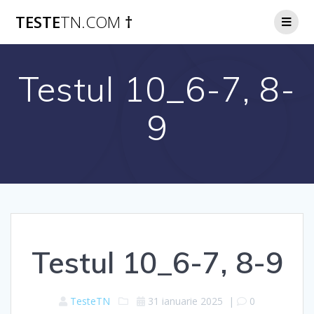
Skip
TESTE
TN.COM
†
to
content
Testul 10_6-7, 8-
9
Testul 10_6-7, 8-9
TesteTN
31 ianuarie 2025
|
0