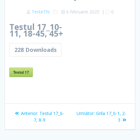
TesteTN
6 februarie 2025
|
0
Testul 17_10-
11, 18-45, 45+
228
Downloads
Testul 17
Navigare
Articolul
Articolul
Anterior:
Testul 17_6-
Următor:
Grila 17_0-1, 2-
în
anterior:
următor:
7, 8-9
3
articole