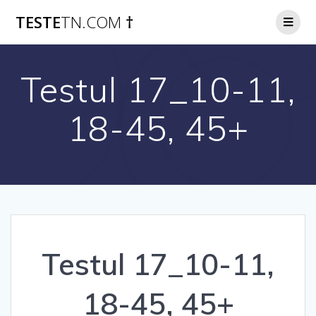
Skip
TESTE
TN.COM
†
to
content
Testul 17_10-11,
18-45, 45+
Testul 17_10-11,
18-45, 45+