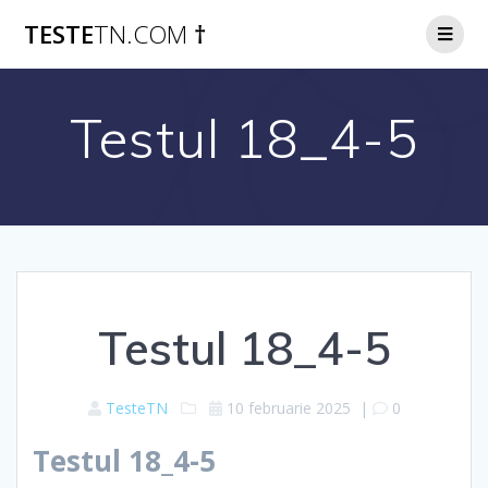
Skip
TESTE
TN.COM
†
to
content
Testul 18_4-5
Testul 18_4-5
TesteTN
10 februarie 2025
|
0
Testul 18_4-5