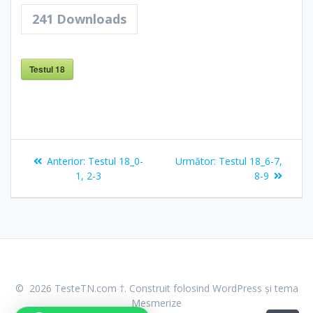
241
Downloads
Testul 18
Navigare
Articolul
Articolul
Anterior:
Testul 18_0-
Următor:
Testul 18_6-7,
în
anterior:
următor:
1, 2-3
8-9
articole
© 2026 TesteTN.com †. Construit folosind WordPress și
tema
Mesmerize