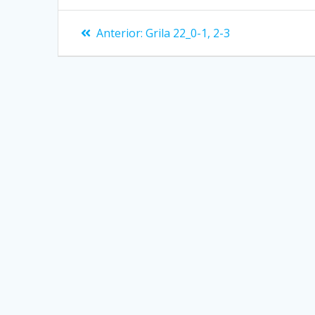
Navigare
Articolul
Anterior:
Grila 22_0-1, 2-3
anterior:
în
articole