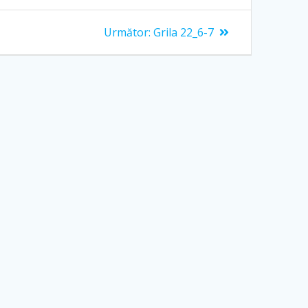
Articolul
Următor:
Grila 22_6-7
următor: