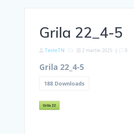
Grila 22_4-5
TesteTN
2 martie 2025
|
0
Grila 22_4-5
188
Downloads
Grila 22