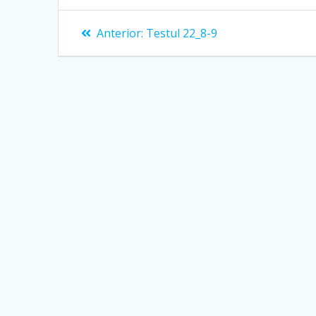
Navigare
Articolul
Anterior:
Testul 22_8-9
anterior:
în
articole