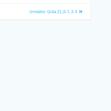
Articolul
Următor:
Grila 22_0-1, 2-3
următor: