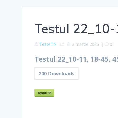
Testul 22_10-
TesteTN
2 martie 2025
|
0
Testul 22_10-11, 18-45, 4
200
Downloads
Testul 22