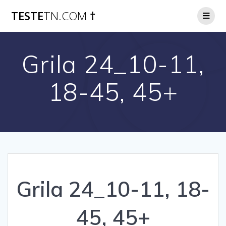
Skip
TESTE
TN.COM
†
to
content
Grila 24_10-11,
18-45, 45+
Grila 24_10-11, 18-
45, 45+