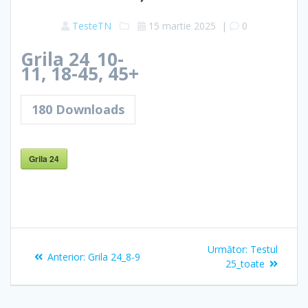
TesteTN
15 martie 2025
|
0
Grila 24_10-
11, 18-45, 45+
180
Downloads
Grila 24
Navigare
Articolul
Următor:
Testul
Articolul
Anterior:
Grila 24_8-9
în
următor:
25_toate
anterior:
articole