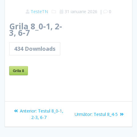
TesteTN
31 ianuarie 2026
|
0
Grila 8_0-1, 2-
3, 6-7
434
Downloads
Grila 8
Navigare
Articolul
Anterior:
Testul 8_0-1,
Articolul
Următor:
Testul 8_4-5
în
anterior:
2-3, 6-7
următor:
articole