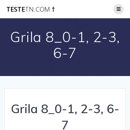
Skip
TESTE
TN.COM
†
to
content
Grila 8_0-1, 2-3,
6-7
Grila 8_0-1, 2-3, 6-
7