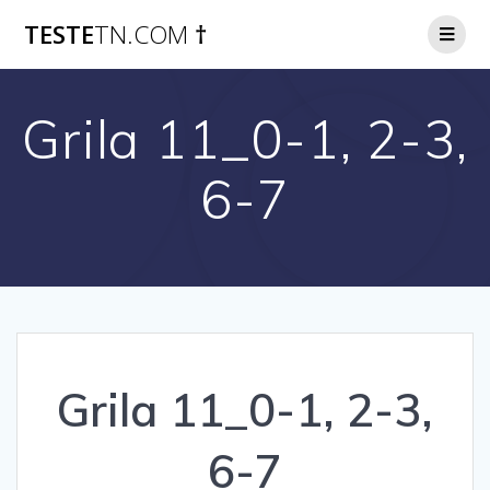
Skip
TESTE
TN.COM
†
to
content
Grila 11_0-1, 2-3,
6-7
Grila 11_0-1, 2-3,
6-7