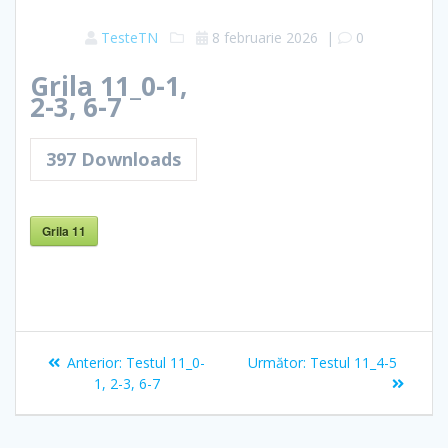
TesteTN
8 februarie 2026
|
0
Grila 11_0-1,
2-3, 6-7
397
Downloads
Grila 11
Navigare
Articolul
Articolul
Anterior:
Testul 11_0-
Următor:
Testul 11_4-5
în
anterior:
următor:
1, 2-3, 6-7
articole