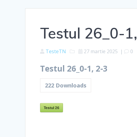
Testul 26_0-1
TesteTN
27 martie 2025
|
0
Testul 26_0-1, 2-3
222
Downloads
Testul 26