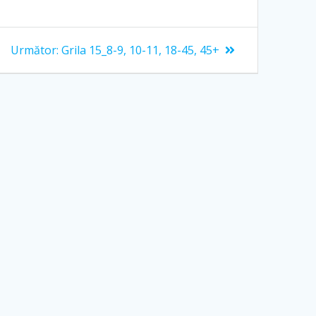
Articolul
Următor:
Grila 15_8-9, 10-11, 18-45, 45+
următor: