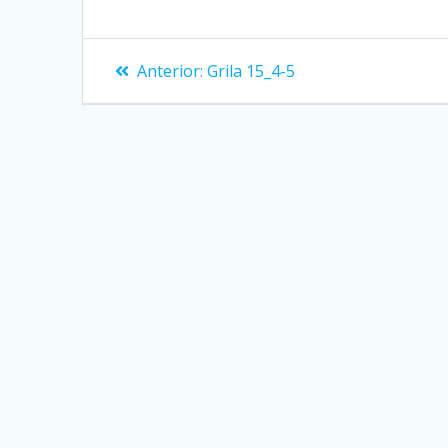
Navigare
Articolul
Anterior:
Grila 15_4-5
anterior:
în
articole