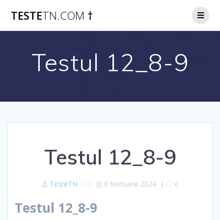
Skip
TESTE
TN.COM
†
to
content
Testul 12_8-9
Testul 12_8-9
TesteTN
8 februarie 2024
|
0
Testul 12_8-9