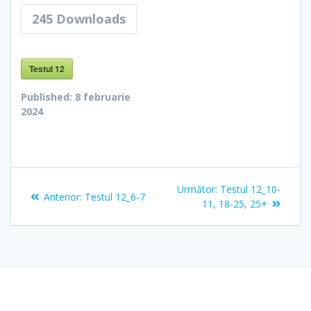
245
Downloads
Testul 12
Published:
8 februarie
2024
Navigare
Articolul
Următor:
Testul 12_10-
Articolul
Anterior:
Testul 12_6-7
în
următor:
11, 18-25, 25+
anterior:
articole