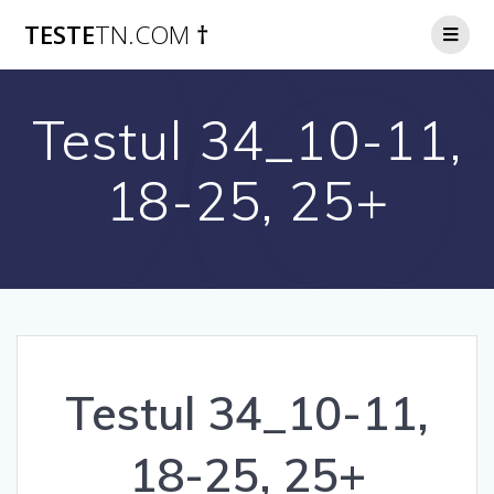
Skip
TESTE
TN.COM
†
to
content
Testul 34_10-11,
18-25, 25+
Testul 34_10-11,
18-25, 25+