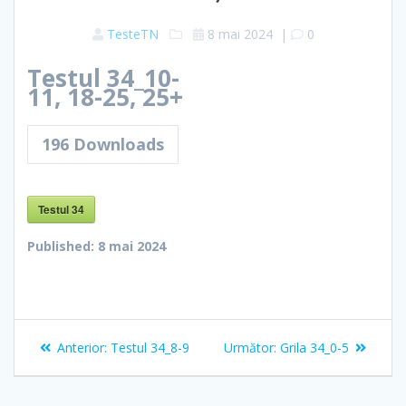
TesteTN
8 mai 2024
|
0
Testul 34_10-
11, 18-25, 25+
196
Downloads
Testul 34
Published:
8 mai 2024
Navigare
Articolul
Articolul
Anterior:
Testul 34_8-9
Următor:
Grila 34_0-5
în
anterior:
următor: