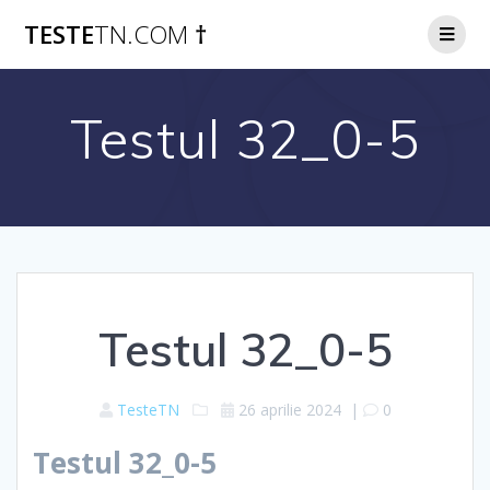
Skip
TESTE
TN.COM
†
to
content
Testul 32_0-5
Testul 32_0-5
TesteTN
26 aprilie 2024
|
0
Testul 32_0-5