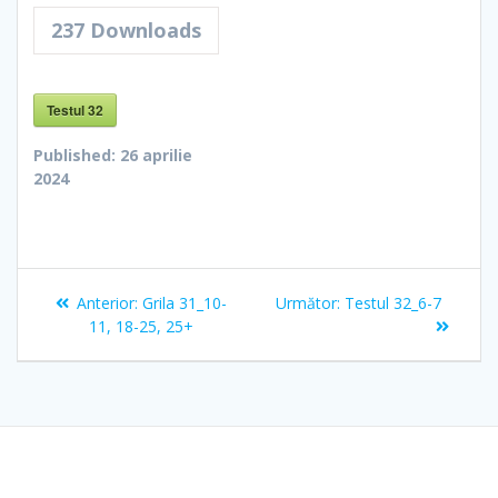
237
Downloads
Testul 32
Published:
26 aprilie
2024
Navigare
Articolul
Articolul
Anterior:
Grila 31_10-
Următor:
Testul 32_6-7
în
anterior:
următor:
11, 18-25, 25+
articole