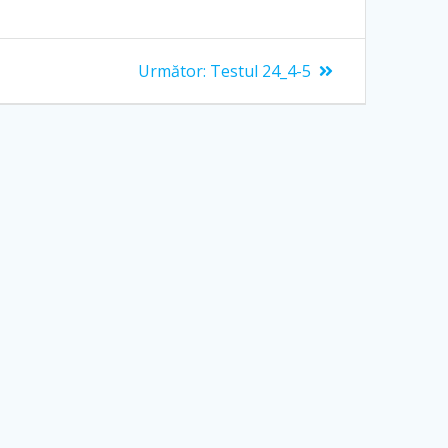
Articolul
Următor:
Testul 24_4-5
următor: