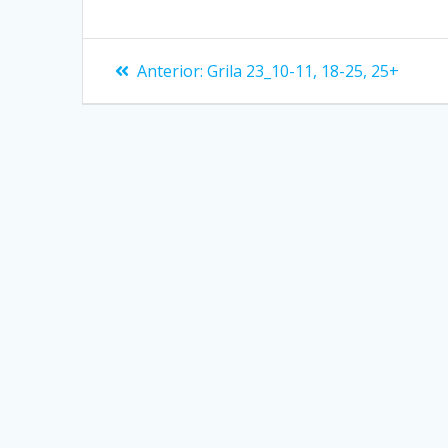
Navigare
Articolul
Anterior:
Grila 23_10-11, 18-25, 25+
anterior:
în
articole