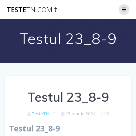
Skip
TESTE
TN.COM
†
to
content
Testul 23_8-9
Testul 23_8-9
TesteTN
15 martie 2024
|
0
Testul 23_8-9