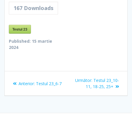
167
Downloads
Testul 23
Published:
15 martie
2024
Navigare
Articolul
Următor:
Testul 23_10-
Articolul
Anterior:
Testul 23_6-7
în
următor:
11, 18-25, 25+
anterior:
articole