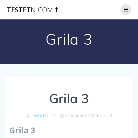
Skip
TESTE
TN.COM
†
to
content
Grila 3
Grila 3
TesteTN
31 ianuarie 2024
|
0
Grila 3