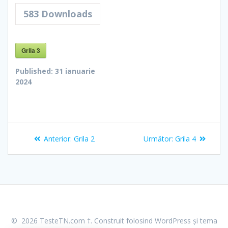
583
Downloads
Grila 3
Published:
31 ianuarie
2024
Navigare
Articolul
Articolul
Anterior:
Grila 2
Următor:
Grila 4
în
anterior:
următor:
articole
© 2026 TesteTN.com †. Construit folosind WordPress și
tema