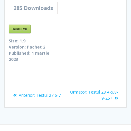
285
Downloads
Testul 28
Size:
1.9
Version:
Pachet 2
Published:
1 martie
2023
Navigare
Articolul
Următor:
Testul 28 4-5,8-
Articolul
Anterior:
Testul 27 6-7
în
următor:
9-25+
anterior:
articole