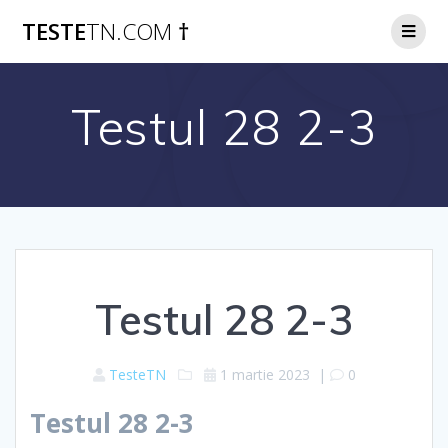
Skip
TESTE
TN.COM
†
to
content
Testul 28 2-3
Testul 28 2-3
TesteTN
1 martie 2023
|
0
Testul 28 2-3