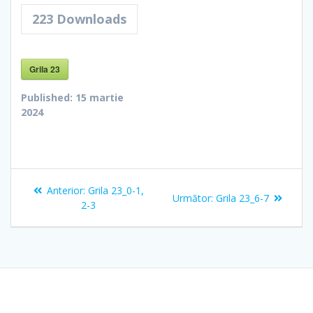
223
Downloads
Grila 23
Published:
15 martie
2024
Navigare
Articolul
Anterior:
Grila 23_0-1,
Articolul
Următor:
Grila 23_6-7
în
anterior:
2-3
următor:
articole