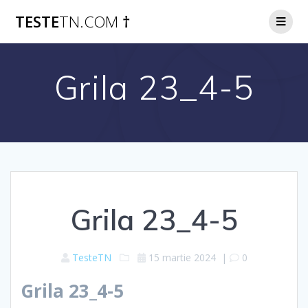
Skip
TESTE
TN.COM
†
to
content
Grila 23_4-5
Grila 23_4-5
TesteTN
15 martie 2024
|
0
Grila 23_4-5