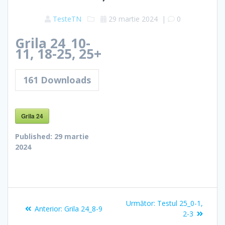
TesteTN
29 martie 2024
|
0
Grila 24_10-
11, 18-25, 25+
161
Downloads
Grila 24
Published:
29 martie
2024
Navigare
Articolul
Următor:
Testul 25_0-1,
Articolul
Anterior:
Grila 24_8-9
în
următor:
2-3
anterior: