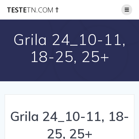
Skip
TESTE
TN.COM
†
to
content
Grila 24_10-11,
18-25, 25+
Grila 24_10-11, 18-
25, 25+