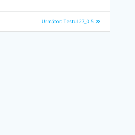
Articolul
Următor:
Testul 27_0-5
următor: