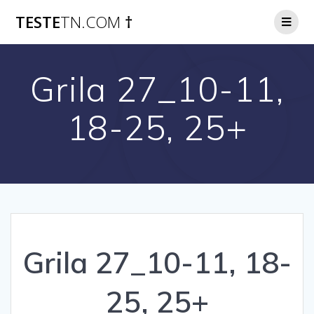
Skip
TESTE
TN.COM
†
to
content
Grila 27_10-11,
18-25, 25+
Grila 27_10-11, 18-
25, 25+