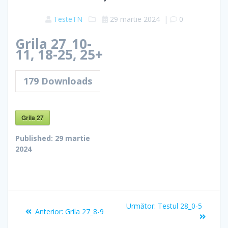
TesteTN
29 martie 2024
|
0
Grila 27_10-
11, 18-25, 25+
179
Downloads
Grila 27
Published:
29 martie
2024
Navigare
Articolul
Următor:
Testul 28_0-5
Articolul
Anterior:
Grila 27_8-9
în
următor:
anterior: