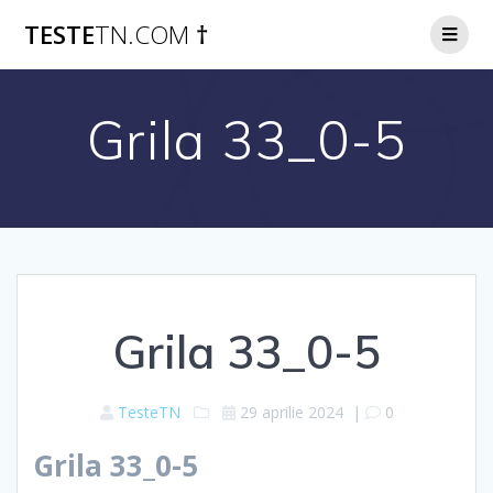
Skip
TESTE
TN.COM
†
to
content
Grila 33_0-5
Grila 33_0-5
TesteTN
29 aprilie 2024
|
0
Grila 33_0-5