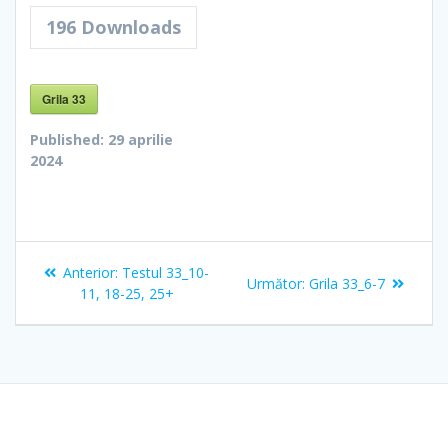
196
Downloads
Grila 33
Published:
29 aprilie
2024
Navigare
Articolul
Anterior:
Testul 33_10-
Articolul
Următor:
Grila 33_6-7
în
anterior:
11, 18-25, 25+
următor:
articole