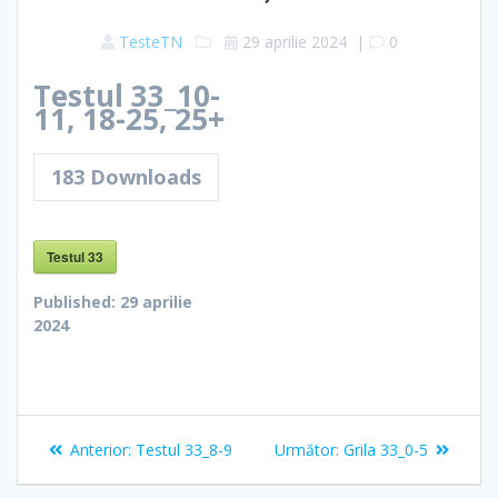
TesteTN
29 aprilie 2024
|
0
Testul 33_10-
11, 18-25, 25+
183
Downloads
Testul 33
Published:
29 aprilie
2024
Navigare
Articolul
Articolul
Anterior:
Testul 33_8-9
Următor:
Grila 33_0-5
în
anterior:
următor: