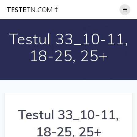
Skip
TESTE
TN.COM
†
to
content
Testul 33_10-11,
18-25, 25+
Testul 33_10-11,
18-25, 25+