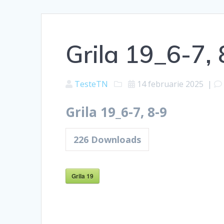
Grila 19_6-7, 
TesteTN
14 februarie 2025
|
Grila 19_6-7, 8-9
226
Downloads
Grila 19