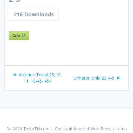
216
Downloads
Grila 23
Navigare
Articolul
Anterior:
Testul 23_10-
Articolul
Următor:
Grila 23_4-5
în
anterior:
11, 18-45, 45+
următor:
articole
© 2026 TesteTN.com †. Construit folosind WordPress și
tema