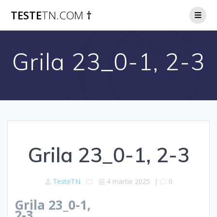
Skip
TESTE
TN.COM
†
to
content
Grila 23_0-1, 2-3
Grila 23_0-1, 2-3
TesteTN
4 martie 2025
|
0
Grila 23_0-1,
2-3