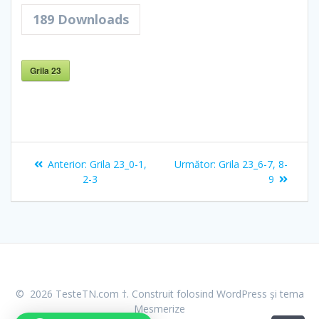
189
Downloads
Grila 23
Navigare
Articolul
Articolul
Anterior:
Grila 23_0-1,
Următor:
Grila 23_6-7, 8-
în
anterior:
următor:
2-3
9
articole
© 2026 TesteTN.com †. Construit folosind WordPress și
tema
Mesmerize