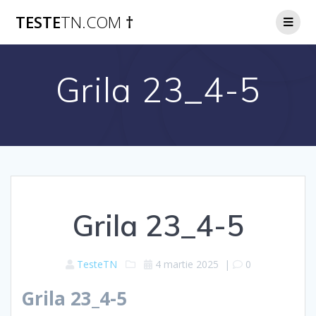
Skip
TESTE
TN.COM
†
to
content
Grila 23_4-5
Grila 23_4-5
TesteTN
4 martie 2025
|
0
Grila 23_4-5