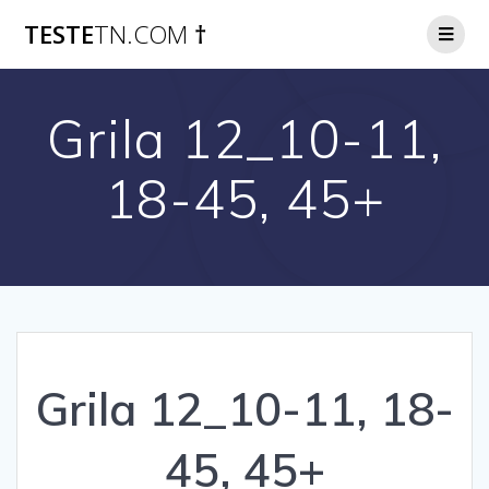
Skip
TESTE
TN.COM
†
to
content
Grila 12_10-11,
18-45, 45+
Grila 12_10-11, 18-
45, 45+