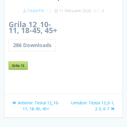
TesteTN
11 februarie 2026
|
0
Grila 12_10-
11, 18-45, 45+
286
Downloads
Grila 12
Navigare
Articolul
Articolul
Anterior:
Testul 12_10-
Următor:
Testul 13_0-1,
în
anterior:
următor:
11, 18-45, 45+
2-3, 6-7
articole