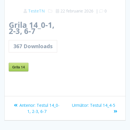
TesteTN
22 februarie 2026
|
0
Grila 14_0-1,
2-3, 6-7
367
Downloads
Grila 14
Navigare
Articolul
Articolul
Anterior:
Testul 14_0-
Următor:
Testul 14_4-5
în
anterior:
următor:
1, 2-3, 6-7
articole