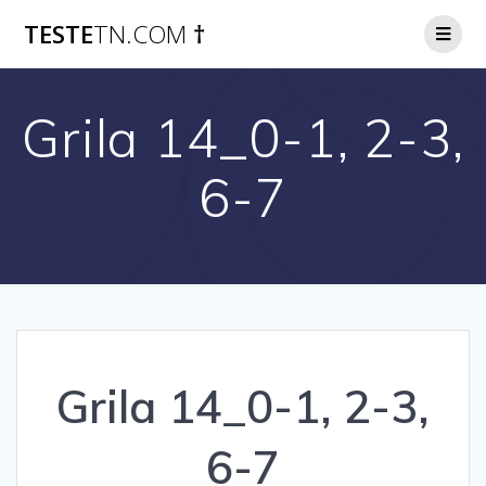
Skip
TESTE
TN.COM
†
to
content
Grila 14_0-1, 2-3,
6-7
Grila 14_0-1, 2-3,
6-7