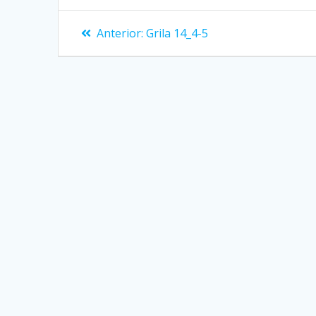
Navigare
Articolul
Anterior:
Grila 14_4-5
anterior:
în
articole