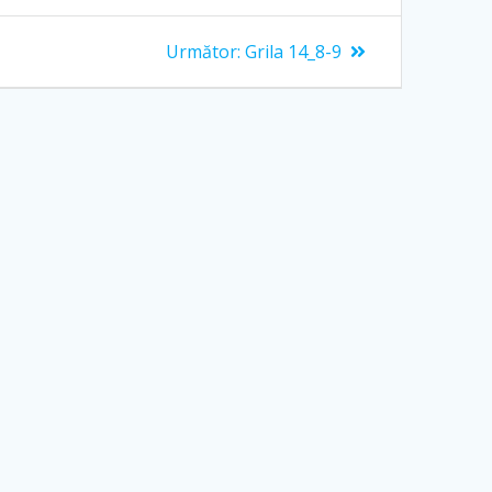
Articolul
Următor:
Grila 14_8-9
următor: