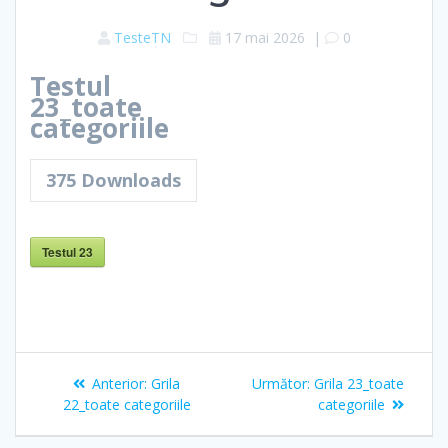
TesteTN
17 mai 2026
|
0
Testul
23_toate
categoriile
375
Downloads
Testul 23
Navigare
Articolul
Articolul
Anterior:
Grila
Următor:
Grila 23_toate
în
anterior:
următor:
22_toate categoriile
categoriile