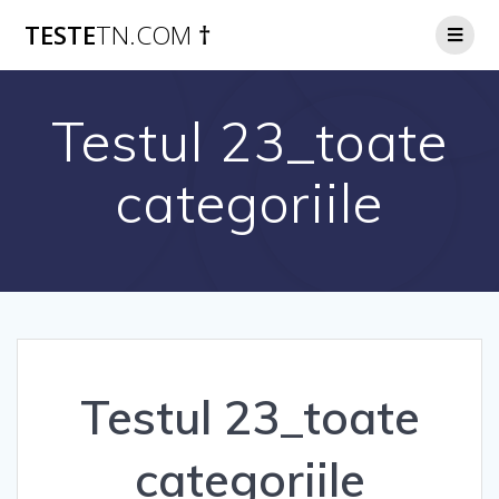
Skip
TESTE
TN.COM
†
to
content
Testul 23_toate
categoriile
Testul 23_toate
categoriile