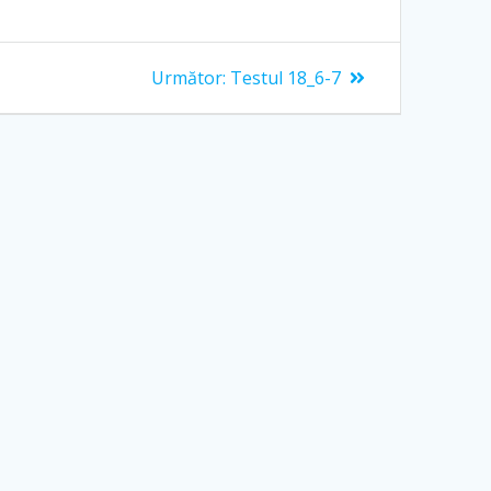
Articolul
Următor:
Testul 18_6-7
următor: