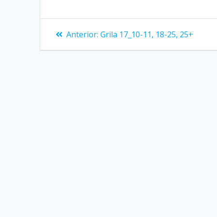
Navigare
Articolul
Anterior:
Grila 17_10-11, 18-25, 25+
anterior:
în
articole