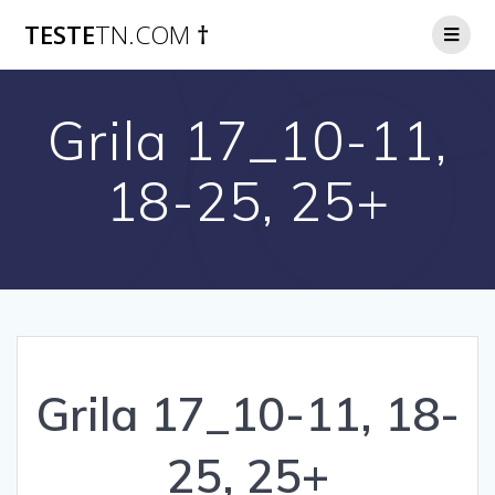
Skip
TESTE
TN.COM
†
to
content
Grila 17_10-11,
18-25, 25+
Grila 17_10-11, 18-
25, 25+