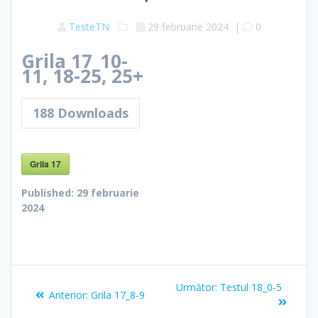
TesteTN
29 februarie 2024
|
0
Grila 17_10-
11, 18-25, 25+
188
Downloads
Grila 17
Published:
29 februarie
2024
Navigare
Articolul
Următor:
Testul 18_0-5
Articolul
Anterior:
Grila 17_8-9
în
următor:
anterior: