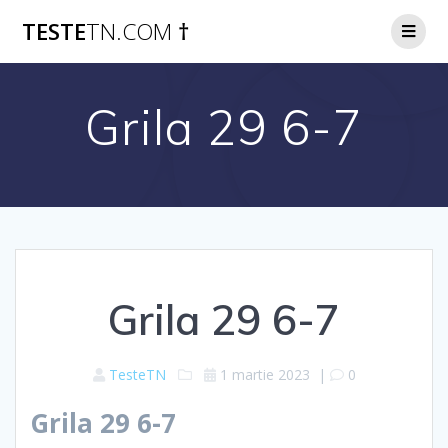
Skip
TESTE
TN.COM
†
to
content
Grila 29 6-7
Grila 29 6-7
TesteTN
1 martie 2023
|
0
Grila 29 6-7