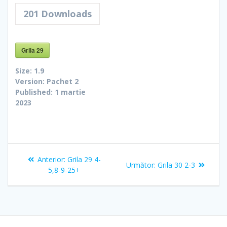
201
Downloads
Grila 29
Size:
1.9
Version:
Pachet 2
Published:
1 martie
2023
Navigare
Articolul
Anterior:
Grila 29 4-
Articolul
Următor:
Grila 30 2-3
în
anterior:
5,8-9-25+
următor:
articole