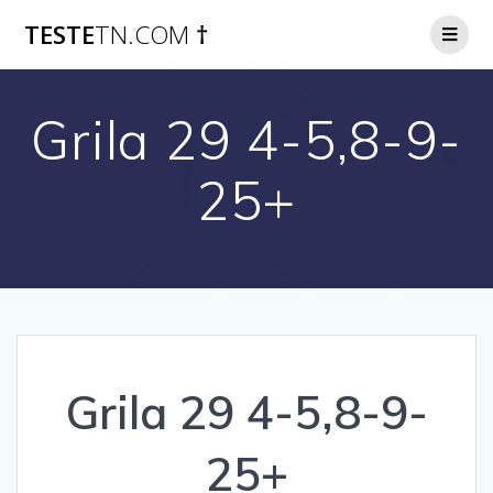
Skip
TESTE
TN.COM
†
to
content
Grila 29 4-5,8-9-
25+
Grila 29 4-5,8-9-
25+