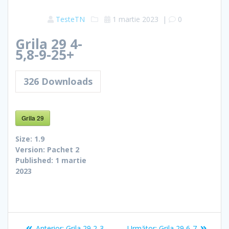
TesteTN
1 martie 2023
|
0
Grila 29 4-
5,8-9-25+
326
Downloads
Grila 29
Size:
1.9
Version:
Pachet 2
Published:
1 martie
2023
Navigare
Articolul
Articolul
Anterior:
Grila 29 2-3
Următor:
Grila 29 6-7