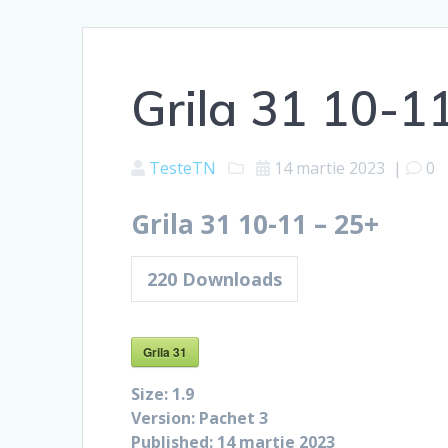
Grila 31 10-1
TesteTN
14 martie 2023
|
0
Grila 31 10-11 – 25+
220
Downloads
Grila 31
Size:
1.9
Version:
Pachet 3
Published:
14 martie 2023