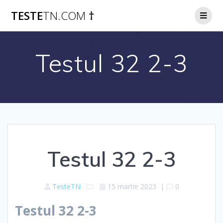
Skip
TESTE
TN.COM
†
to
content
Testul 32 2-3
Testul 32 2-3
TesteTN
15 martie 2023
|
0
Testul 32 2-3