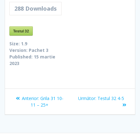
288
Downloads
Testul 32
Size:
1.9
Version:
Pachet 3
Published:
15 martie
2023
Navigare
Articolul
Articolul
Anterior:
Grila 31 10-
Următor:
Testul 32 4-5
în
anterior:
următor:
11 – 25+
articole