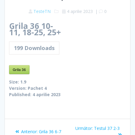
TesteTN
4 aprilie 2023
|
0
Grila 36 10-
11, 18-25, 25+
199
Downloads
Grila 36
Size:
1.9
Version:
Pachet 4
Published:
4 aprilie 2023
Navigare
Articolul
Următor:
Testul 37 2-3
Articolul
Anterior:
Grila 36 6-7
următor: