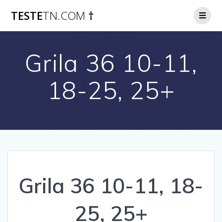
Skip
TESTE
TN.COM
†
to
content
Grila 36 10-11,
18-25, 25+
Grila 36 10-11, 18-
25, 25+