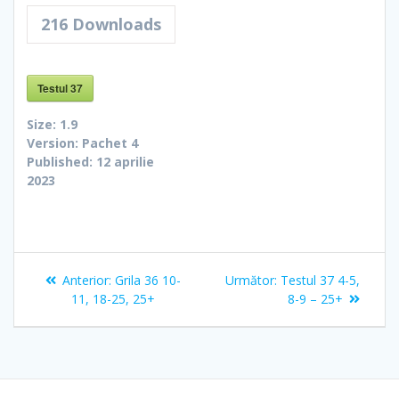
216
Downloads
Testul 37
Size:
1.9
Version:
Pachet 4
Published:
12 aprilie
2023
Navigare
Articolul
Articolul
Anterior:
Grila 36 10-
Următor:
Testul 37 4-5,
în
anterior:
următor:
11, 18-25, 25+
8-9 – 25+
articole