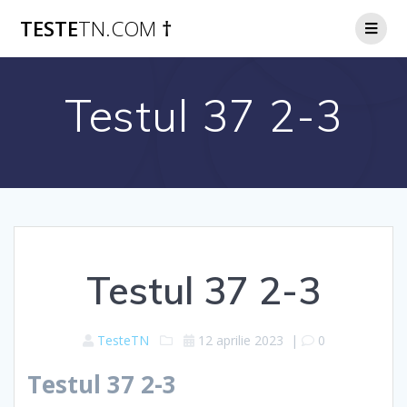
Skip
TESTE
TN.COM
†
to
content
Testul 37 2-3
Testul 37 2-3
TesteTN
12 aprilie 2023
|
0
Testul 37 2-3