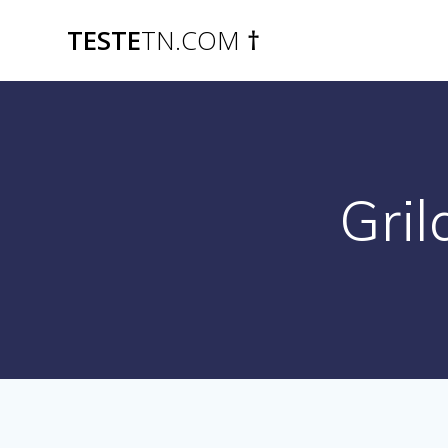
Skip
TESTE
TN.COM
†
to
content
Gril