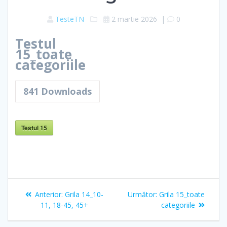
TesteTN
2 martie 2026
|
0
Testul
15_toate
categoriile
841
Downloads
Testul 15
Navigare
Articolul
Articolul
Anterior:
Grila 14_10-
Următor:
Grila 15_toate
în
anterior:
următor:
11, 18-45, 45+
categoriile