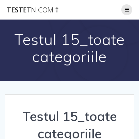
Skip
TESTE
TN.COM
†
to
content
Testul 15_toate
categoriile
Testul 15_toate
categoriile